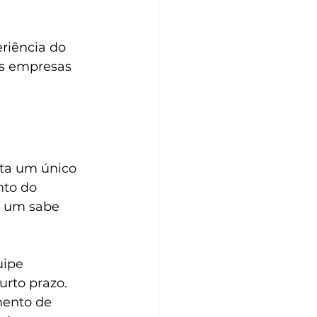
riência do 
as empresas 
ta um único 
to do 
a um sabe 
uipe 
rto prazo. 
mento de 