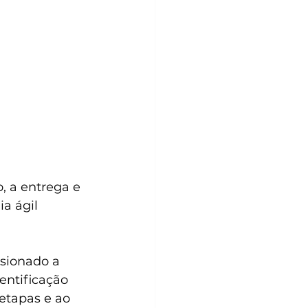
 a entrega e 
a ágil 
sionado a 
entificação 
etapas e ao 