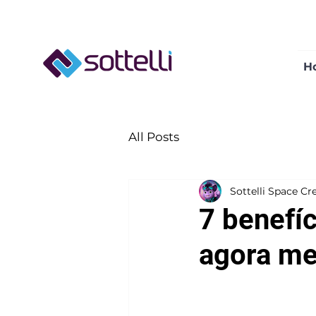
H
All Posts
Sottelli Space Cr
7 benefí
agora m