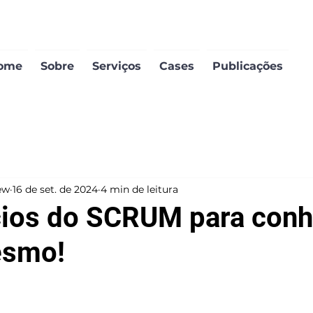
ome
Sobre
Serviços
Cases
Publicações
ew
16 de set. de 2024
4 min de leitura
cios do SCRUM para con
esmo!