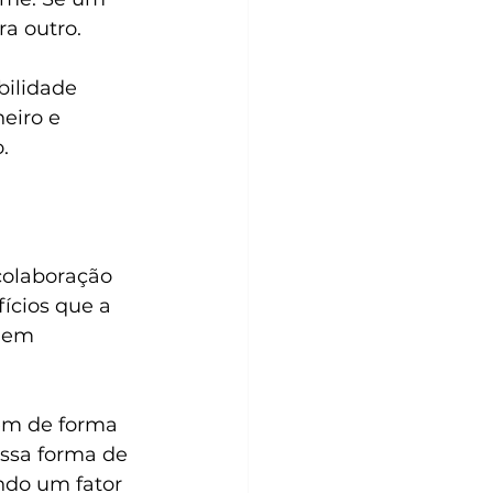
ra outro.
bilidade 
eiro e 
.
colaboração 
ícios que a 
gem 
em de forma 
ssa forma de 
ndo um fator 