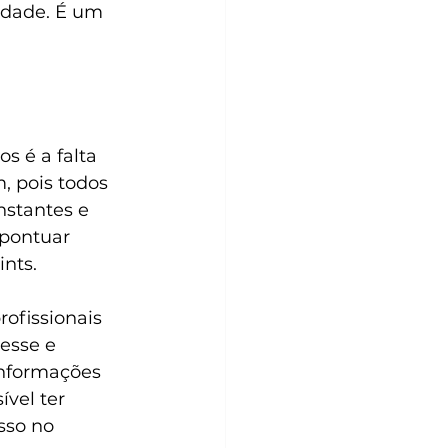
idade. É um 
 é a falta 
, pois todos 
nstantes e 
 pontuar 
nts.
ofissionais 
esse e 
informações 
vel ter 
sso no 