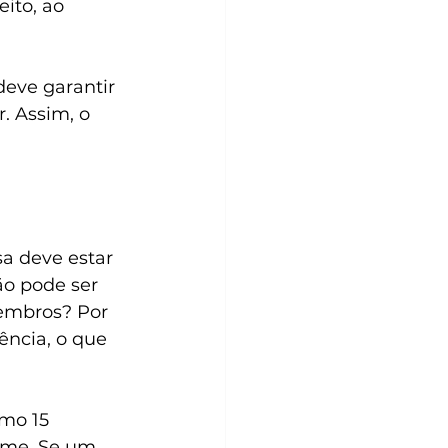
ito, ao 
deve garantir 
. Assim, o 
sa deve estar 
o pode ser 
embros? Por 
ência, o que 
mo 15 
ime. Se um 