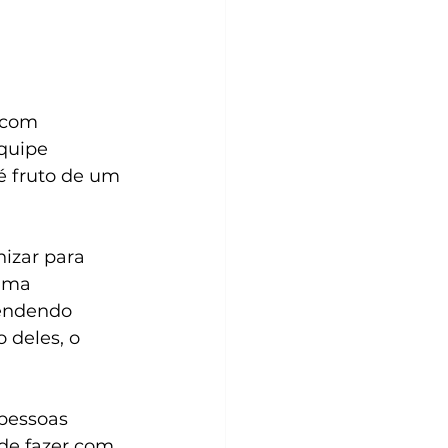
 com 
quipe 
 fruto de um 
izar para 
uma 
endendo 
 deles, o 
pessoas 
de fazer com 