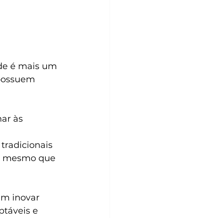
de é mais um 
possuem 
ar às 
tradicionais 
a, mesmo que 
m inovar 
ptáveis e 