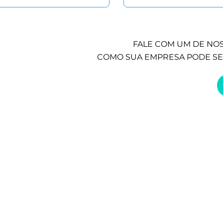
FALE COM UM DE NOS
COMO SUA EMPRESA PODE SE
Serviços
Agile
(Projetos)
Improve
(Professional Services)
Keep
(Sustentação)